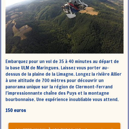
Embarquez pour un vol de 35 à 40 minutes au départ de
la base ULM de Maringues. Laissez vous porter au-
dessus de la plaine de la Limagne. Longez la rivière Allier
à une altitude de 700 mètres pour découvrir un
panorama unique sur la région de Clermont-Ferrand
l'impressionnante chaîne des Puys et la montagne
bourbonnaise. Une expérience inoubliable vous attend.
150 euros