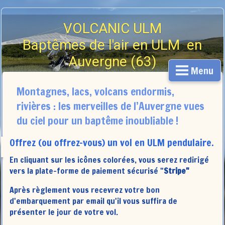
VOLCANIC ULM
Baptêmes de l'air en ULM en
Auvergne (63)
Menu
Ecole de pilotage
Montagnes, lacs, volcans endormis,
07 56 90 36 22
rivières : les merveilles de l’Auvergne vues
du ciel pour un baptême inoubliable !
Offrez (ou offrez-vous) un vol en ULM pendulaire.
En cliquant sur les icônes colorées, vous serez redirigé
vers la plate-forme de paiement sécurisé "
Stripe"
Après règlement vous recevrez votre bon
d'embarquement par email qu'il vous suffira de
présenter le jour de votre vol.