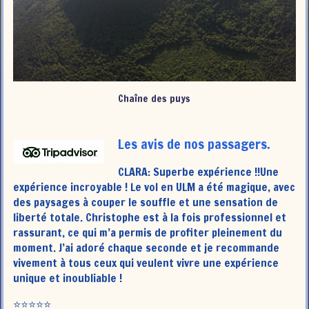
Chaîne des puys
Les avis de nos passagers.
CLARA: Superbe expérience !!Une
expérience incroyable ! Le vol en ULM a été magique, avec
des paysages à couper le souffle et une sensation de
liberté totale. Christophe est à la fois professionnel et
rassurant, ce qui m’a permis de profiter pleinement du
moment. J’ai adoré chaque seconde et je recommande
vivement à tous ceux qui veulent vivre une expérience
unique et inoubliable !
⭐️⭐️⭐️⭐️⭐️